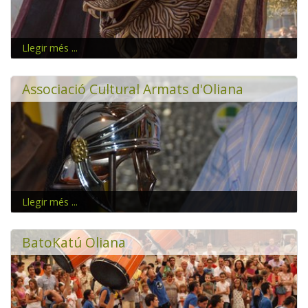
Llegir més ...
Associació Cultural Armats d'Oliana
Llegir més ...
Els Armats apareixen per primera vegada l'11 d'abril de
1879
BatoKatú Oliana