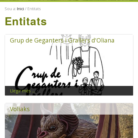
ENTITATS
Sou a:
Inici
/
Entitats
TRADICIONS
Entitats
Grup de Geganters i Grallers d'Oliana
Llegir més ...
Passegem arreu a l'Àngels, l'Andreu, el Junset i la Flor
Voliaks