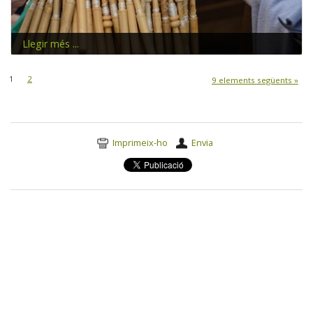
Llegir més ...
1
2
9 elements següents »
Accions
Imprimeix-ho
Envia
del
document