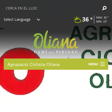
Cerca
36 º
MAX: 36 º
MIN: 22º
Powered by
Ves
Agrupació Ciclista Oliana
MENU
al
contingut.
DESCOBREIX
|
Salta
ACTIVITATS
a
la
navegació
VISITA’NS