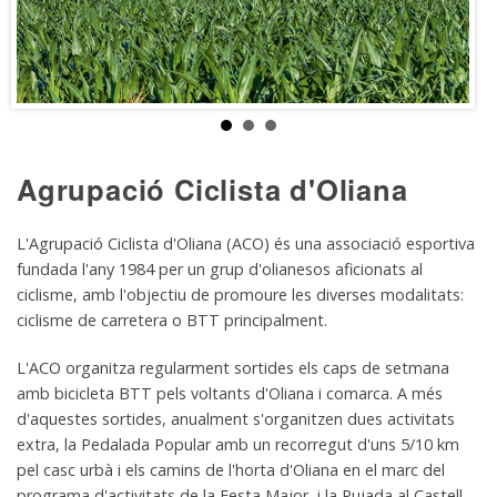
Agrupació Ciclista d'Oliana
L'Agrupació Ciclista d'Oliana (ACO) és una associació esportiva
fundada l'any 1984 per un grup d'olianesos aficionats al
ciclisme, amb l'objectiu de promoure les diverses modalitats:
ciclisme de carretera o BTT principalment.
L'ACO organitza regularment sortides els caps de setmana
amb bicicleta BTT pels voltants d'Oliana i comarca. A més
d'aquestes sortides, anualment s'organitzen dues activitats
extra, la Pedalada Popular amb un recorregut d'uns 5/10 km
pel casc urbà i els camins de l'horta d'Oliana en el marc del
programa d'activitats de la Festa Major, i la Pujada al Castell