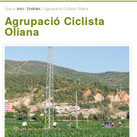
ENTITATS
Sou a:
Inici
/
Entitats
/
Agrupació Ciclista Oliana
TRADICIONS
Agrupació Ciclista
Oliana