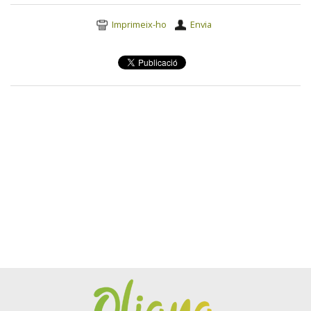
Accions
Imprimeix-ho
Envia
del
document