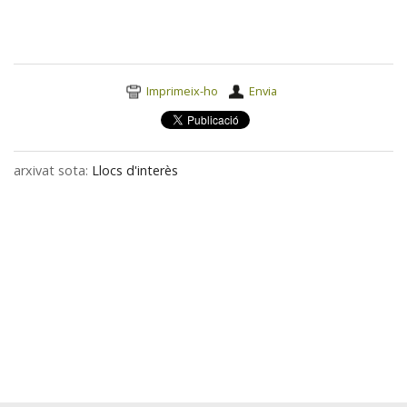
Perruqueria i Estètica
Roba, Sabates i Complements
Accions
Reformes i Reparacions
Imprimeix-ho
Envia
del
Veterinaris
document
Mobles i Electrodomèstics
arxivat sota:
Llocs d'interès
Gràfic i Audiovisual
Assessoria i Assegurances
Basars
Loteries
Granges
Tintoreries
Transports