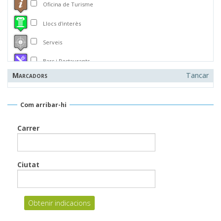
Oficina de Turisme
Llocs d'interès
Serveis
Bars i Restaurants
Marcadors
Tancar
Allotjaments
Forns i Pastisseries
Com arribar-hi
Alimentació
Carrer
Quioscos i Estancs
Bancs
Ciutat
Gasolineres
Salut
Floristeries