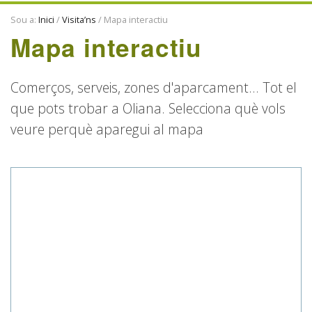
ENTITATS
Sou a:
Inici
/
Visita’ns
/
Mapa interactiu
TRADICIONS
Mapa interactiu
Comerços, serveis, zones d'aparcament... Tot el
que pots trobar a Oliana. Selecciona què vols
veure perquè aparegui al mapa