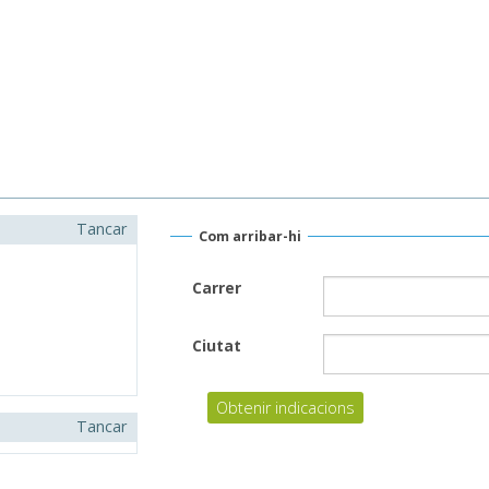
Tancar
Com arribar-hi
Carrer
Ciutat
Tancar