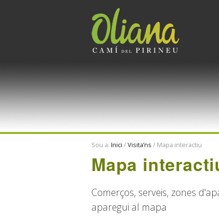
V
al
c
|
S
a
la
n
Sou a:
Inici
/
Visita’ns
/
Mapa interactiu
Mapa interacti
Comerços, serveis, zones d'ap
aparegui al mapa