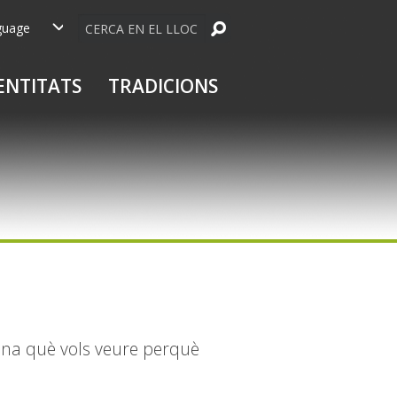
Cerca
owered by
ENTITATS
TRADICIONS
iona què vols veure perquè