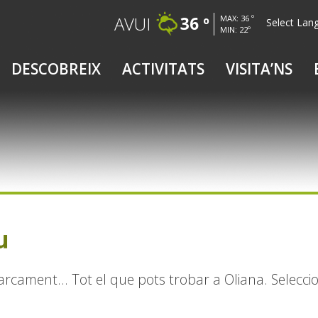
AVUI
36 º
MAX: 36 º
MIN: 22º
P
es
DESCOBREIX
ACTIVITATS
VISITA’NS
ontingut.
alta
avegació
u
arcament... Tot el que pots trobar a Oliana. Selecc