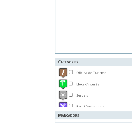
Categories
Oficina de Turisme
Llocs d'interès
Serveis
Bars i Restaurants
Marcadors
Allotjaments
Forns i Pastisseries