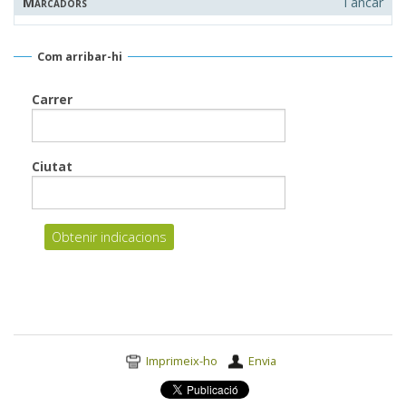
Marcadors
Tancar
Com arribar-hi
Carrer
Ciutat
Accions
Imprimeix-ho
Envia
del
document