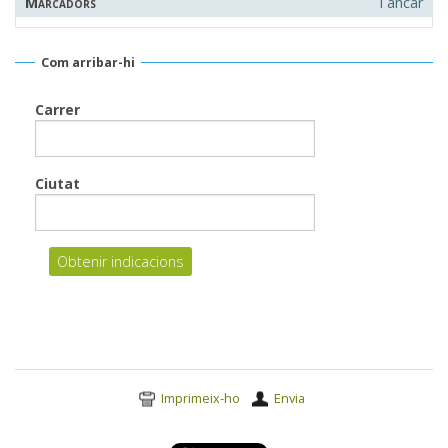
Marcadors
Tancar
Com arribar-hi
Carrer
Ciutat
Accions
Imprimeix-ho
Envia
del
document