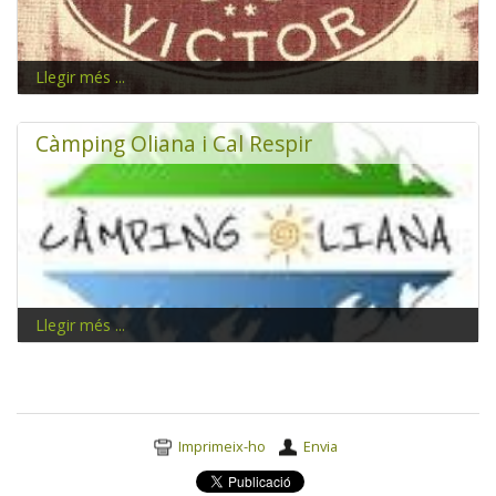
Llegir més ...
Fundat l'any 1887
Càmping Oliana i Cal Respir
Llegir més ...
Càmping Oliana us ofereix un ambient tranquil i familiar
enmig d'un entorn natural magnífic.
Accions
Imprimeix-ho
Envia
del
document