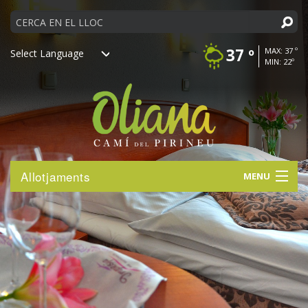
Cerca
37 º
MAX: 37 º
MIN: 22º
Powered by
Ves
Allotjaments
MENU
al
contingut.
DESCOBREIX
|
Salta
ACTIVITATS
a
la
navegació
VISITA’NS