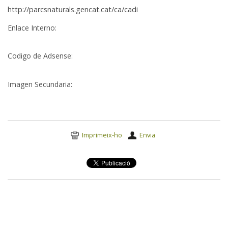
http://parcsnaturals.gencat.cat/ca/cadi
Enlace Interno
:
Codigo de Adsense
:
Imagen Secundaria
:
Accions
Imprimeix-ho
Envia
del
document