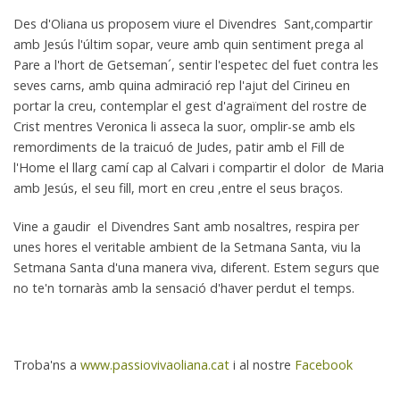
Des d'Oliana us proposem viure el Divendres Sant,compartir
amb Jesús l'últim sopar, veure amb quin sentiment prega al
Pare a l'hort de Getseman´, sentir l'espetec del fuet contra les
seves carns, amb quina admiració rep l'ajut del Cirineu en
portar la creu, contemplar el gest d'agraïment del rostre de
Crist mentres Veronica li asseca la suor, omplir-se amb els
remordiments de la traicuó de Judes, patir amb el Fill de
l'Home el llarg camí cap al Calvari i compartir el dolor de Maria
amb Jesús, el seu fill, mort en creu ,entre el seus braços.
Vine a gaudir el Divendres Sant amb nosaltres, respira per
unes hores el veritable ambient de la Setmana Santa, viu la
Setmana Santa d'una manera viva, diferent. Estem segurs que
no te'n tornaràs amb la sensació d'haver perdut el temps.
Troba'ns a
www.passiovivaoliana.cat
i al nostre
Facebook