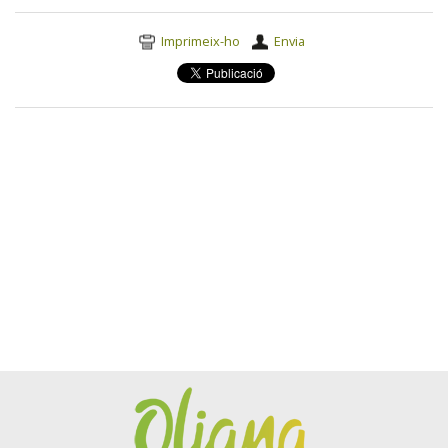
Accions
Imprimeix-ho
Envia
del
document