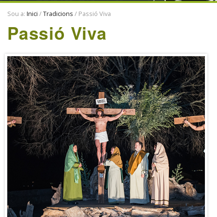
ENTITATS
Sou a:
Inici
/
Tradicions
/
Passió Viva
TRADICIONS
Passió Viva