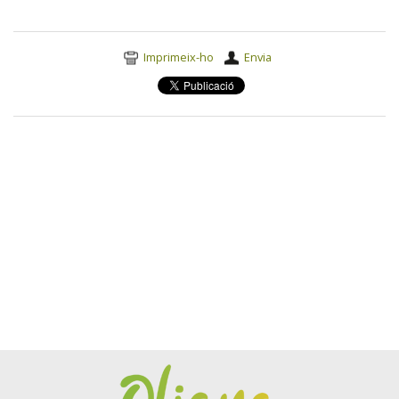
Accions
Imprimeix-ho
Envia
del
document