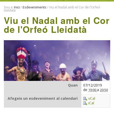
VISITA’NS
Sou a:
Inici
/
Esdeveniments
/
Viu el Nadal amb el Cor de l'Orfeó
Lleidatà
ENTITATS
Viu el Nadal amb el Cor
TRADICIONS
de l'Orfeó Lleidatà
Quan
07/12/2019
de
a
19:00
20:50
Afegeix un esdeveniment al calendari
vCal
iCal