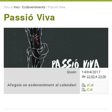
ENTITATS
Sou a:
Inici
/
Esdeveniments
/
Passió Viva
TRADICIONS
Passió Viva
Quan
14/04/2017
de
a
22:00
23:00
Afegeix un esdeveniment al calendari
vCal
iCal