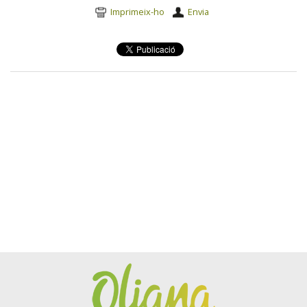
Accions
Imprimeix-ho
Envia
del
document