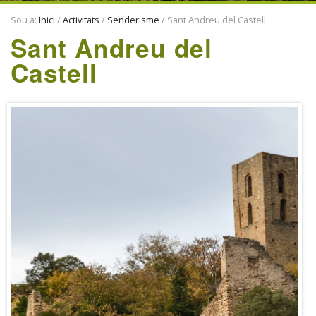
ENTITATS
Sou a:
Inici
/
Activitats
/
Senderisme
/
Sant Andreu del Castell
TRADICIONS
Sant Andreu del
Castell