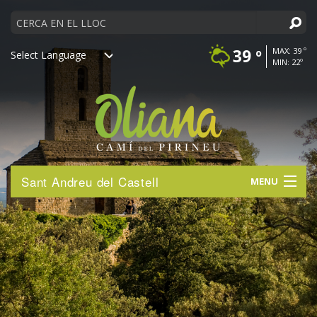
Cerca
39 º
MAX: 39 º
MIN: 22º
Powered by
Ves
Sant Andreu del Castell
MENU
al
contingut.
DESCOBREIX
|
Salta
ACTIVITATS
a
la
navegació
VISITA’NS