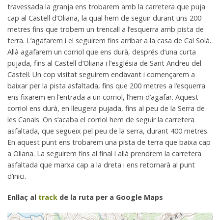
travessada la granja ens trobarem amb la carretera que puja
cap al Castell d’Oliana, la qual hem de seguir durant uns 200
metres fins que trobem un trencall a l’esquerra amb pista de
terra. L’agafarem i el seguirem fins arribar a la casa de Cal Solà.
Allà agafarem un corriol que ens durà, després d’una curta
pujada, fins al Castell d’Oliana i l’església de Sant Andreu del
Castell. Un cop visitat seguirem endavant i començarem a
baixar per la pista asfaltada, fins que 200 metres a l’esquerra
ens fixarem en l’entrada a un corriol, l’hem d’agafar. Aquest
corriol ens durà, en lleugera pujada, fins al peu de la Serra de
les Canals. On s’acaba el corriol hem de seguir la carretera
asfaltada, que segueix pel peu de la serra, durant 400 metres.
En aquest punt ens trobarem una pista de terra que baixa cap
a Oliana. La seguirem fins al final i allà prendrem la carretera
asfaltada que marxa cap a la dreta i ens retornarà al punt
d’inici.
Enllaç al
track
de la ruta per a Google Maps